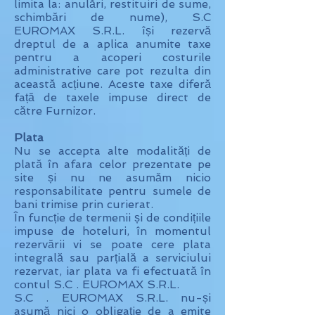
limita la: anulări, restituiri de sume,
schimbări de nume), S.C
EUROMAX S.R.L. își rezervă
dreptul de a aplica anumite taxe
pentru a acoperi costurile
administrative care pot rezulta din
această acțiune. Aceste taxe diferă
față de taxele impuse direct de
către Furnizor.
Plata
Nu se accepta alte modalități de
plată în afara celor prezentate pe
site și nu ne asumăm nicio
responsabilitate pentru sumele de
bani trimise prin curierat.
În funcție de termenii și de condițiile
impuse de hoteluri, în momentul
rezervării vi se poate cere plata
integrală sau parțială a serviciului
rezervat, iar plata va fi efectuată în
contul S.C . EUROMAX S.R.L.
S.C . EUROMAX S.R.L. nu-și
asumă nici o obligație de a emite