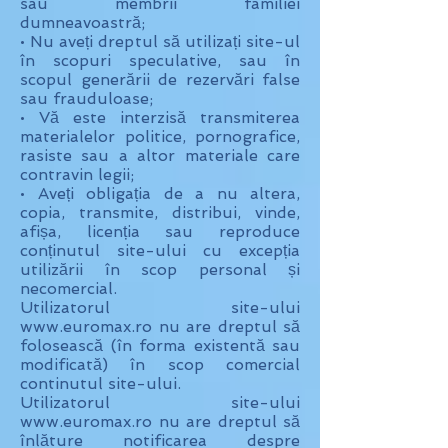
sau membrii familiei
dumneavoastră;
• Nu aveți dreptul să utilizați site-ul
în scopuri speculative, sau în
scopul generării de rezervări false
sau frauduloase;
• Vă este interzisă transmiterea
materialelor politice, pornografice,
rasiste sau a altor materiale care
contravin legii;
• Aveți obligația de a nu altera,
copia, transmite, distribui, vinde,
afișa, licenția sau reproduce
conținutul site-ului cu excepția
utilizării în scop personal și
necomercial.
Utilizatorul site-ului
www.euromax.ro nu are dreptul să
folosească (în forma existentă sau
modificată) în scop comercial
continutul site-ului.
Utilizatorul site-ului
www.euromax.ro nu are dreptul să
înlăture notificarea despre