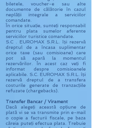
biletele, voucher-e sau alte
documente de călătorie în cazul
neplății integrale a serviciilor
comandate.
În orice situație, sunteți responsabil
pentru plata sumelor aferente
serviciilor turistice comandate.
S.C . EUROMAX S.R.L. își rezervă
dreptul de a încasa suplimentar
orice taxe (sau comisioane) care
pot să apară la momentul
rezervărilor. În acest caz veți fi
informat despre comisioanele
aplicabile. S.C. EUROMAX S.R.L. își
rezervă dreptul de a transfera
costurile generate de tranzacțiile
refuzate (chargebacks).
Transfer Bancar / Virament
Dacă alegeți această opțiune de
plată vi se va transmite prin e-mail
o copie a facturii fiscale, pe baza
căreia puteți efectua plata. Trebuie