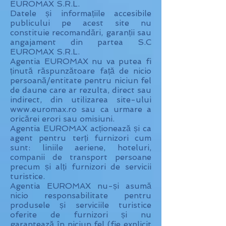
EUROMAX S.R.L.
Datele și informațiile accesibile
publicului pe acest site nu
constituie recomandări, garanții sau
angajament din partea S.C
EUROMAX S.R.L.
Agentia EUROMAX nu va putea fi
ținută răspunzătoare față de nicio
persoană/entitate pentru niciun fel
de daune care ar rezulta, direct sau
indirect, din utilizarea site-ului
www.euromax.ro sau ca urmare a
oricărei erori sau omisiuni.
Agentia EUROMAX acționează și ca
agent pentru terți furnizori cum
sunt: liniile aeriene, hoteluri,
companii de transport persoane
precum și alți furnizori de servicii
turistice.
Agentia EUROMAX nu-și asumă
nicio responsabilitate pentru
produsele și serviciile turistice
oferite de furnizori și nu
garantează în niciun fel (fie explicit