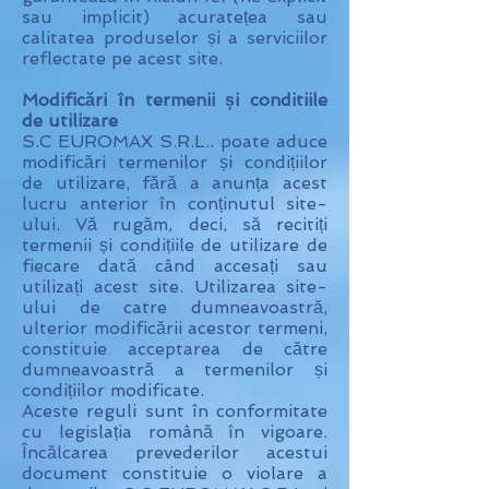
sau implicit) acuratețea sau
calitatea produselor și a serviciilor
reflectate pe acest site.
Modificări în termenii și conditiile
de utilizare
S.C EUROMAX S.R.L.. poate aduce
modificări termenilor și condițiilor
de utilizare, fără a anunța acest
lucru anterior în conținutul site-
ului. Vă rugăm, deci, să recitiți
termenii și condițiile de utilizare de
fiecare dată când accesați sau
utilizați acest site. Utilizarea site-
ului de catre dumneavoastră,
ulterior modificării acestor termeni,
constituie acceptarea de către
dumneavoastră a termenilor și
condițiilor modificate.
Aceste reguli sunt în conformitate
cu legislația română în vigoare.
Încălcarea prevederilor acestui
document constituie o violare a