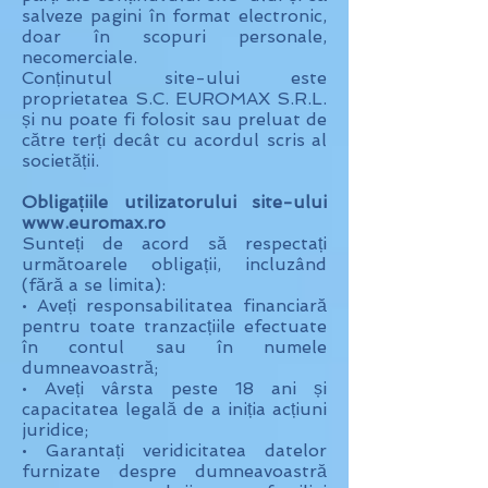
salveze pagini în format electronic,
doar în scopuri personale,
necomerciale.
Conținutul site-ului este
proprietatea S.C. EUROMAX S.R.L.
și nu poate fi folosit sau preluat de
către terți decât cu acordul scris al
societății.
Obligațiile utilizatorului site-ului
www.euromax.ro
Sunteți de acord să respectați
următoarele obligații, incluzând
(fără a se limita):
• Aveți responsabilitatea financiară
pentru toate tranzacțiile efectuate
în contul sau în numele
dumneavoastră;
• Aveți vârsta peste 18 ani și
capacitatea legală de a iniția acțiuni
juridice;
• Garantați veridicitatea datelor
furnizate despre dumneavoastră