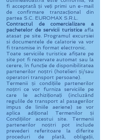
dumneavoastră este conformă, va
fi acceptată și veți primi un e-mail
de confirmare tranzacțional din
partea S.C. EUROMAX S.R.L.
Contractul de comercializare a
pachetelor de servicii turistice
afla
atasat pe site. Programul excursiei
si documentele de calatorie va vor
fi transmise in format electronic.
Toate serviciile turistice afișate pe
site pot fi rezervate automat sau la
cerere, în funcție de disponibilitatea
partenerilor noștri (hotelieri și/sau
operatori transport persoane).
Termenii și condițiile partenerilor
noștri ce vor furniza serviciile pe
care le achiziționați (incluzând
regulile de transport al pasagerilor
impus de liniile aeriene) se vor
aplica adițional Termenilor și
Condițiilor acestui site. Termenii
partenerilor noștri pot include
prevederi referitoare la diferite
proceduri de plată, obligații,