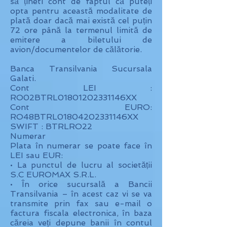
să țineti cont de faptul că puteți
opta pentru această modalitate de
plată doar dacă mai există cel puțin
72 ore până la termenul limită de
emitere a biletului de
avion/documentelor de călătorie.
Banca Transilvania Sucursala
Galati.
Cont LEI :
RO02BTRL01801202331146XX
Cont EURO:
RO48BTRL01804202331146XX
SWIFT : BTRLRO22
Numerar
Plata în numerar se poate face în
LEI sau EUR:
• La punctul de lucru al societății
S.C EUROMAX S.R.L.
• În orice sucursală a Bancii
Transilvania – în acest caz vi se va
transmite prin fax sau e-mail o
factura fiscala electronica, în baza
căreia veți depune banii în contul