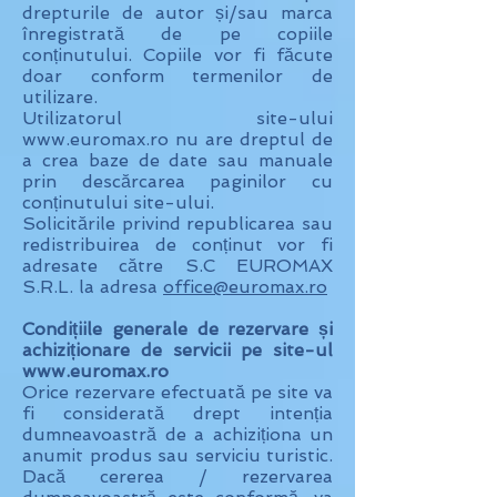
drepturile de autor și/sau marca
înregistrată de pe copiile
conținutului. Copiile vor fi făcute
doar conform termenilor de
utilizare.
Utilizatorul site-ului
www.euromax.ro nu are dreptul de
a crea baze de date sau manuale
prin descărcarea paginilor cu
conținutului site-ului.
Solicitările privind republicarea sau
redistribuirea de conținut vor fi
adresate către S.C EUROMAX
S.R.L. la adresa
office@euromax.ro
Condițiile generale de rezervare și
achiziționare de servicii pe site-ul
www.euromax.ro
Orice rezervare efectuată pe site va
fi considerată drept intenția
dumneavoastră de a achiziționa un
anumit produs sau serviciu turistic.
Dacă cererea / rezervarea