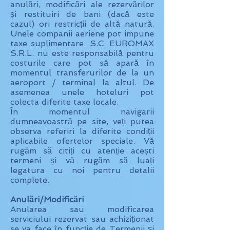
anulări, modificări ale rezervărilor
și restituiri de bani (dacă este
cazul) ori restricții de altă natură.
Unele companii aeriene pot impune
taxe suplimentare. S.C. EUROMAX
S.R.L. nu este responsabilă pentru
costurile care pot să apară în
momentul transferurilor de la un
aeroport / terminal la altul. De
asemenea unele hoteluri pot
colecta diferite taxe locale.
În momentul navigarii
dumneavoastră pe site, veți putea
observa referiri la diferite condiții
aplicabile ofertelor speciale. Vă
rugăm să citiți cu atenție acești
termeni și vă rugăm să luați
legatura cu noi pentru detalii
complete.
Anulări/Modificări
Anularea sau modificarea
serviciului rezervat sau achiziționat
se va face în funcție de Termenii și