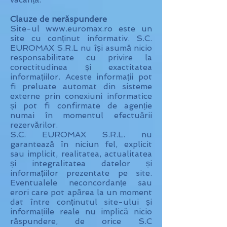
Clauze de nerăspundere
Site-ul www.euromax.ro este un
site cu conținut informativ. S.C.
EUROMAX S.R.L nu își asumă nicio
responsabilitate cu privire la
corectitudinea și exactitatea
informațiilor. Aceste informații pot
fi preluate automat din sisteme
externe prin conexiuni informatice
și pot fi confirmate de agenție
numai în momentul efectuării
rezervărilor.
S.C. EUROMAX S.R.L. nu
garantează în niciun fel, explicit
sau implicit, realitatea, actualitatea
și integralitatea datelor și
informațiilor prezentate pe site.
Eventualele neconcordanțe sau
erori care pot apărea la un moment
dat între conținutul site-ului și
informațiile reale nu implică nicio
răspundere, de orice S.C