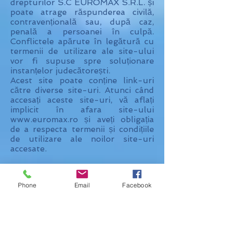
drepturilor S.C EUROMAX S.R.L. și
poate atrage răspunderea civilă,
contravențională sau, după caz,
penală a persoanei în culpă.
Conflictele apărute în legătură cu
termenii de utilizare ale site-ului
vor fi supuse spre soluționare
instanțelor judecătorești.
Acest site poate conține link-uri
către diverse site-uri. Atunci când
accesați aceste site-uri, vă aflați
implicit în afara site-ului
www.euromax.ro și aveți obligația
de a respecta termenii și condițiile
de utilizare ale noilor site-uri
accesate.
Date personale
• Ce informații colectăm: nume,
Phone
Email
Facebook
prenume, număr telefon, adresa de
domiciliu, adresa de e-mail, serie și
nr. carte de identitate, serie și nr.
pașaport, CNP, adresa IP, data
nașterii, vârsta copiilor, apartenența