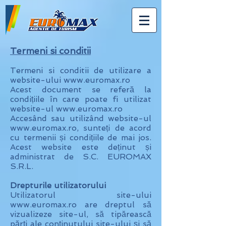
Termeni si conditii
Termeni si conditii de utilizare a
website-ului
www.euromax.ro
Acest document se referă la
condițiile în care poate fi utilizat
website-ul
www.euromax.ro
Accesând sau utilizând website-ul
www.euromax.ro, sunteți de acord
cu termenii și condițiile de mai jos.
Acest website este deținut și
administrat de S.C. EUROMAX
S.R.L.
Drepturile utilizatorului
Utilizatorul site-ului
www.euromax.ro are dreptul să
vizualizeze site-ul, să tipărească
părți ale conținutului site-ului și să