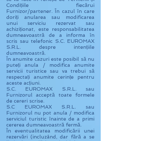
Condițiile fiecărui
Furnizor/partener. În cazul în care
doriți anularea sau modificarea
unui serviciu rezervat sau
achiziționat, este responsabilitatea
dumneavoastră de a informa în
scris sau telefonic S.C. EUROMAX
S.R.L. despre intențiile
dumneavoastră.
În anumite cazuri este posibil să nu
puteți anula / modifica anumite
servicii turistice sau va trebui să
respectați anumite cerințe pentru
aceste acțiuni.
S.C. EUROMAX S.R.L. sau
Furnizorul acceptă toate formele
de cereri scrise.
S.C EUROMAX S.R.L. sau
Furnizorul nu pot anula / modifica
serviciul turistic înainte de a primi
cererea dumneavoastră fermă.
În eventualitatea modificării unei
rezervări (incluzând, dar fără a se