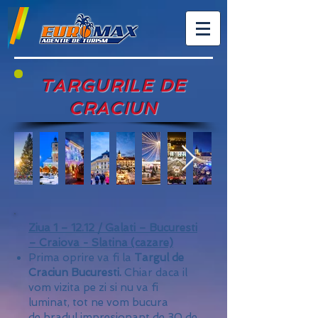
TARGURILE DE
CRACIUN
Ziua 1 – 12.12 / Galati – Bucuresti
– Craiova - Slatina (cazare)
Prima oprire va fi la
Targul de
Craciun Bucuresti.
Chiar daca il
vom vizita pe zi si nu va fi
luminat, tot ne vom bucura
de
bradul impresionant de 30 de