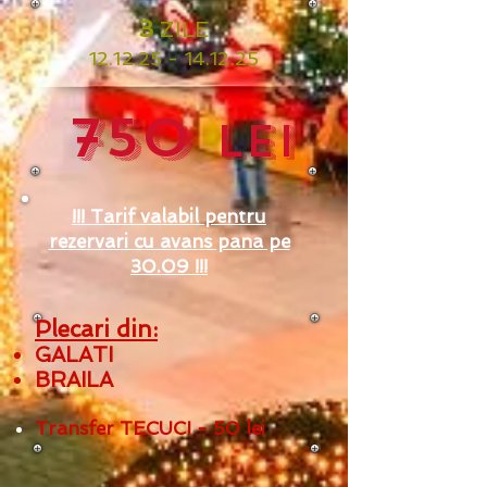
3
ZILE
12
.12.25 - 14.12.25
750
Lei
!!! Tarif valabil pentru
rezervari cu avans pana pe
30.09 !!!
Plecari din:
GALATI
BRAILA
Transfer TECUCI -
50 lei