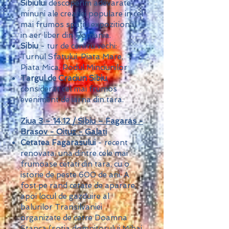
Sibiului
descoperim adevarate
minuni ale creatiei populare in cel
mai frumos spatiu expozitional
in aer liber din Romania.
Sibiu
- tur de centru vechi:
Turnul Sfatului, Piata Mare,
Piata Mica, Podul Minciunilor
Targul de Craciun Sibiu
,
considerat cel mai frumos
eveniment de iarna din tara.
Ziua 3 – 14.12 / Sibiu – Fagaras -
Brasov - Oituz - Galati
Cetatea Fagarasului
- recent
renovata, una dintre cele mai
frumoase cetati din tara, cu o
istorie de peste 600 de ani. A
fost pe rand cetate de aparare,
apoi locul de gazduire al
balurilor Transilvaniei
organizate de catre Doamna
Stanca (sotia domnitorului Mihai