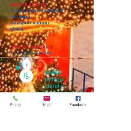
Servicii incluse:
2 nopti cazare hoteluri 3*
mic dejun
transport autocar
ghidaj
Servicii neincluse:
intrarile la obiective
SUNĂ
pentru
detalii
023641304
1
Phone
Email
Facebook
0744585150