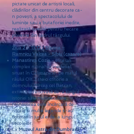
pictate unicat de artiștii locali,
clădirilor din centru decorate ca-
n povești, a spectacolului de
luminițe sau a butaforiei inedite,
realizată special pentru fiecare
poveste din cadrul târgului.
Ziua 2 – 13.12 / Slatina –
Ramnicu Valcea - Sibiu (cazare)
Manastirea Cozia
- este un
complex monahal medieval,
situat în Calimanesti, pe malul
râului Olt. Este o ctitorie a
domnului Mircea cel Batran,
extinsă și renovată de-a lungul
istoriei sale multiseculare.
Mănăstirea este încărcată de
istorie și multe legende s-au
format în jurul ei de-a lungul
secolelor.
La
Muzeul Astra din Dumbrava