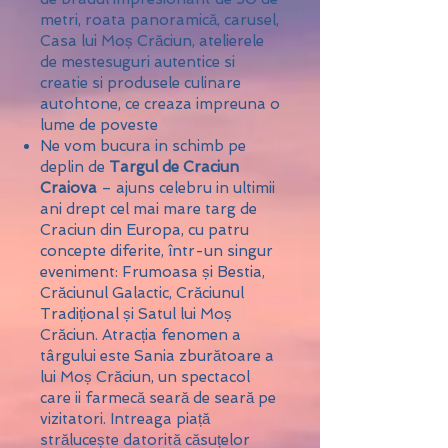
metri, roata panoramică, carusel,
Casa lui Moș Crăciun, atelierele
de mestesuguri autentice si
creatie si produsele culinare
autohtone, ce creaza impreuna o
lume de poveste
Ne vom bucura in schimb pe
deplin de
Targul de Craciun
Craiova
– ajuns celebru in ultimii
ani drept cel mai mare targ de
Craciun din Europa, cu patru
concepte diferite, într-un singur
eveniment: Frumoasa și Bestia,
Crăciunul Galactic, Crăciunul
Tradițional și Satul lui Moș
Crăciun. Atracția fenomen a
târgului este Sania zburătoare a
lui Moș Crăciun, un spectacol
care ii farmecă seară de seară pe
vizitatori. Intreaga piață
strălucește datorită căsuțelor