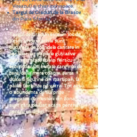
Viteazul) si chiar inchisoare
Targul de Craciun de la Brasov
din Piata Sfatului
Targul de Craciun este un loc de
basm, unde urechile sunt
bucurate de colindele cantate in
aer liber, iar papilele gustative
sunt rasfatate cu vin fiert cu
scortisoara si bucate care mai de
care, de la mere coapte, turta
dulce si figurine din martipan, la
paine fierbinte pe vatra. Tot aici,
o abundenta de surprize
pregatite de mesterii din zona,
sunt gata de luat acasa pentru
pentru cei dragi.