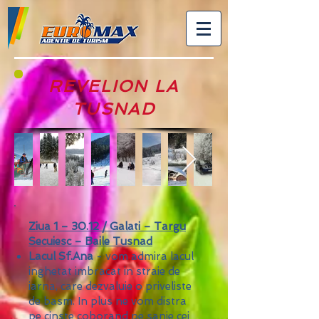
REVELION LA
TUSNAD
Ziua 1 – 30.12 / Galati – Targu
Secuiesc – Baile Tusnad
Lacul Sf.Ana
- vom admira lacul
inghetat imbracat in straie de
iarna, care dezvaluie o priveliste
de basm. In plus ne vom distra
pe cinste coborand pe sanie cei