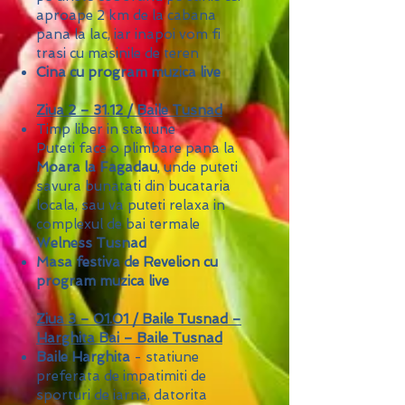
aproape 2 km de la cabana
pana la lac, iar inapoi vom fi
trasi cu masinile de teren
Cina cu program muzica live
Ziua 2 – 31.12 / Baile Tusnad
Timp liber in statiune
Puteti face o plimbare pana la
Moara la Fagadau
, unde puteti
savura bunatati din bucataria
locala, sau va puteti relaxa in
complexul de bai termale
Welness Tusnad
Masa festiva de Revelion cu
program muzica live
Ziua 3 – 01.01 / Baile Tusnad –
Harghita Bai – Baile Tusnad
Baile Harghita
- statiune
preferata de impatimiti de
sporturi de iarna, datorita