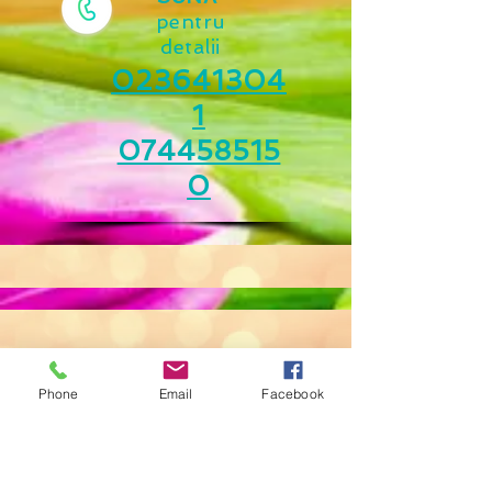
pentru
detalii
023641304
1
074458515
0
Phone
Email
Facebook