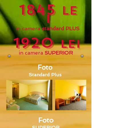
1845
LE
I
in camera
standard PLUS
1920
LEI
in camera
SUPERIOR
Foto
Standard Plus
Foto
SUPERIOR