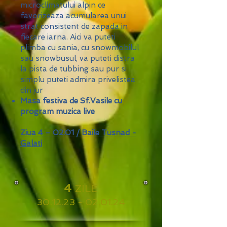
microclimatului alpin ce
favorizeaza acumularea unui
strat consistent de zapada in
fiecare iarna. Aici va puteti
plimba cu sania, cu snowmobilul
sau snowbusul, va puteti distra
la pista de tubbing sau pur si
simplu puteti admira privelistea
din jur
Masa festiva de Sf.Vasile cu
program muzica live
Ziua 4 – 02.01 / Baile Tusnad -
Galati
4
ZILE
30.12.23 - 02.01.24