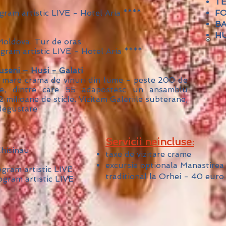
TE
ram artistic LIVE - Hotel Aria ****
FO
B
HU
Moldova. Tur de oras
gram artistic LIVE - Hotel Aria ****
useni – Husi - Galati
 mare crama de vinuri din lume - peste 200 de
ane, dintre care 55 adapostesc un ansamblu
2 milioane de sticle. Vizitam Galeriile subterane,
 degustare
Servicii neincluse:
Chisinau
taxe de vizitare crame
excursie optionala Manastirea 
ogram artistic LIVE
traditional la Orhei - 40 euro
ogram artistic LIVE