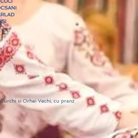
CUCI
CSANI
ARLAD
SI
Curchi si Orhei Vechi, cu pranz