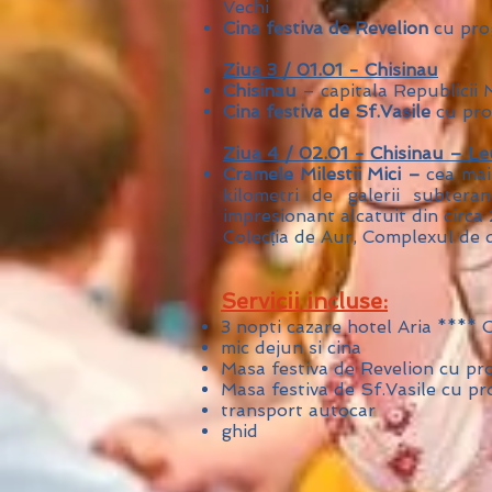
Vechi
Cina festiva de Revelion
cu prog
Ziua 3 / 01.01 - Chisinau
Chisinau
– capitala Republicii 
Cina festiva de Sf.Vasile
cu pro
Ziua 4 / 02.01 - Chisinau – Le
Cramele Milestii Mici –
cea mai
kilometri de galerii subter
impresionant alcatuit din circa 
Colecția de Aur, Complexul de
Servicii incluse:
3 nopti cazare hotel Aria **** 
mic dejun si cina
Masa festiva de Revelion cu pr
Masa festiva de Sf.Vasile cu pr
transport autocar
ghid