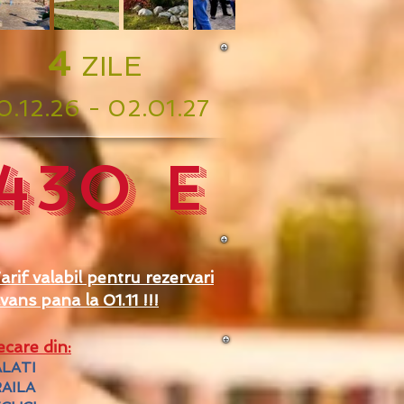
4
ZILE
0.12.26
- 02.01.27
430 E
Tarif valabil pentru rezervari
vans pana la 01.11 !!!
ecare din:
LATI
AILA