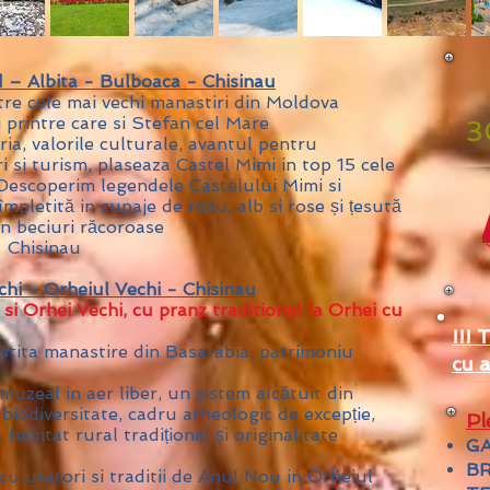
d – Albita - Bulboaca - Chisinau
re cele mai vechi manastiri din Moldova
i printre care si Stefan cel Mare
3
oria, valorile culturale, avantul pentru
ri si turism, plaseaza Castel Mimi in top 15 cele
 Descoperim legendele Castelului Mimi si
pletită in cupaje de rosu, alb si rose și țesută
in beciuri răcoroase
- Chisinau
chi - Orheiul Vechi - Chisinau
si Orhei Vechi, cu pranz traditional la Orhei cu
!!! 
stita manastire din Basarabia, patrimoniu
cu a
uzeal in aer liber, un sistem alcătuit din
biodiversitate, cadru arheologic de excepție,
Pl
 habitat rural tradițional și originalitate
GA
BR
cu uratori si traditii de Anul Nou in Orheiul