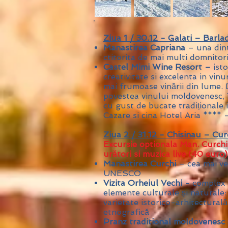
Ziua 1 / 30.12 - Galati – Barla
Manastirea Capriana
– una dint
ctitorita de mai multi domnitor
Castel Mimi Wine Resort –
ist
creativitate si excelenta in vinu
mai frumoase vinării din lume.
povestea vinului moldovenesc, îm
cu gust de bucate tradiționale 
Cazare si cina Hotel Aria **** 
Ziua 2 / 31.12 - Chisinau – Cur
Excursie optionala Man. Curchi 
urători si muzica live (40 euro)
Manastirea Curchi
– cea mai ve
UNESCO
Vizita Orheiul Vechi
- complex m
elemente culturale și naturale: 
varietate istorico-arhitecturală,
etnografică
Pranz traditional moldovenesc