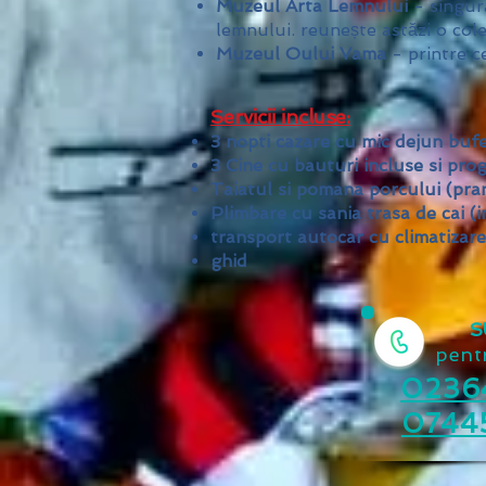
Muzeul Arta Lemnului
- singura
lemnului. reunește astăzi o col
Muzeul Oului Vama
- printre c
Servicii incluse:
3 nopti cazare cu mic dejun buf
3 Cine cu bauturi incluse si pro
Taiatul si pomana porcului (pra
Plimbare cu sania trasa de cai (
transport autocar cu climatizare
ghid
S
pentr
0236
0744