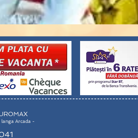
 EUROMAX
I - langa Arcada -
041