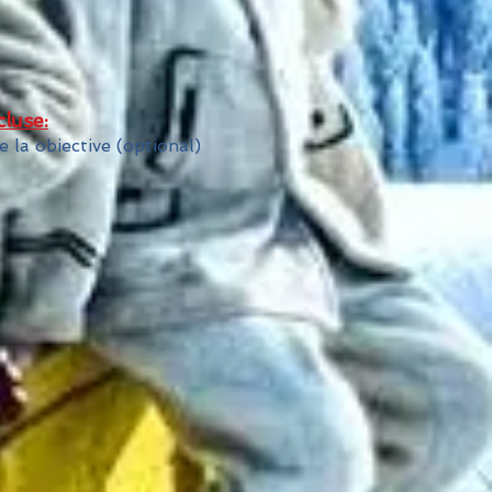
cluse:
e la obiective (optional)