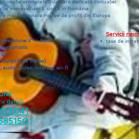
 colecție etnografică din țară dedicată civilizației
ecție impresionantă, unică în România
ele mai însemnate muzee de profil din Europa
Servicii nein
et pensiune 3* - Sacel
taxe de intrar
gram artistic
nz)
in functie de vreme)
, audio-video, internet wi-fi
UNĂ
u detalii
413041
585150