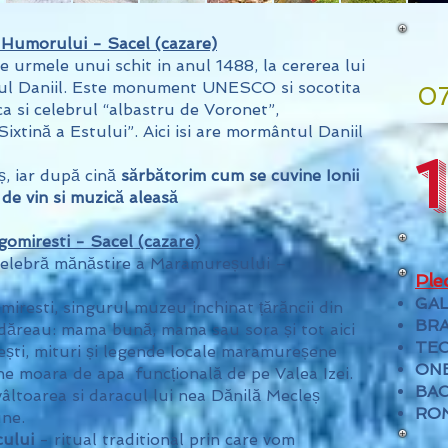
 Humorului - Sacel (cazare)
e urmele unui schit in anul 1488, la cererea lui
rul Daniil. Este monument UNESCO si socotita
0
ca si celebrul “albastru de Voronet”,
Sixtină a Estului”. Aici isi are mormântul Daniil
, iar după cină
sărbătorim cum se cuvine Ionii
de vin si muzică aleasă
omiresti - Sacel (cazare)
elebră mănăstire a Maramureșului –
Ple
GAL
iresti, singurul muzeu inchinat țărăncii din
BRA
podăreau: mama bună, mama sau sora și tot aici
TEC
vești, mituri și legende locale maramureșene
ON
e moara de apa funcțională de pe Valea Izei.
BA
vâltoarea si daracul lui nea Dănilă Mecleș
RO
une.
cului
- ritual traditional prin care vom