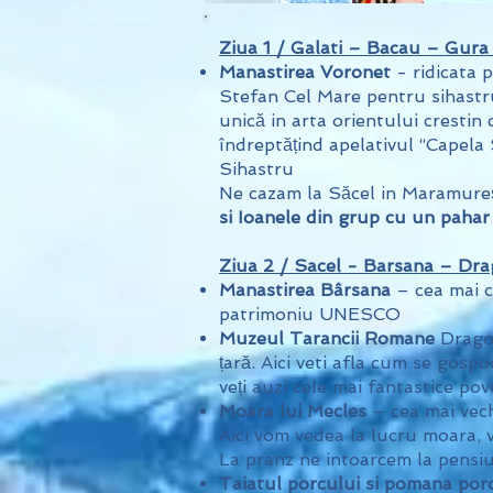
Ziua 1 / Galati – Bacau – Gura
Manastirea Voronet
- ridicata p
Stefan Cel Mare pentru sihast
unică in arta orientului crestin 
îndreptățind apelativul “Capela 
Sihastru
Ne cazam la Săcel in Maramureș
si Ioanele din grup cu un pahar 
Ziua 2 / Sacel - Barsana – Drag
Manastirea Bârsana
– cea mai c
patrimoniu UNESCO
Muzeul Tarancii Romane
Dragom
țară. Aici veti afla cum se gos
veți auzi cele mai fantastice po
Moara lui Mecles
– cea mai vech
Aici vom vedea la lucru moara, 
La pranz ne intoarcem la pensi
Taiatul porcului si pomana por