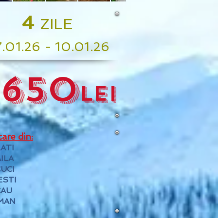
4
ZILE
7
.01.26 - 10
.01.26
1650
Lei
care din:
ATI
ILA
UCI
ESTI
CAU
MAN