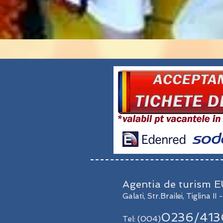
Agentia de turism
Galati, Str.Brailei, Tiglina I
0236/413
(004)
Tel: