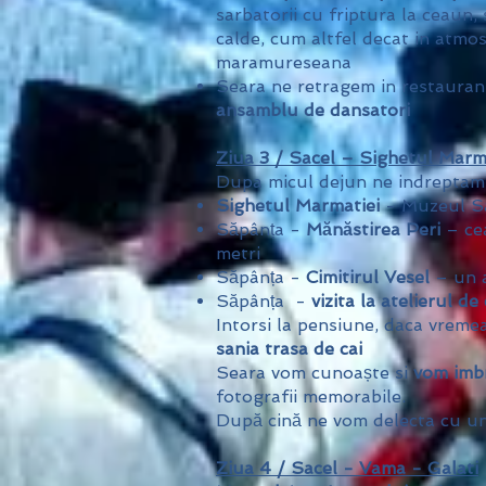
sarbatorii cu friptura la ceaun, s
calde, cum altfel decat in atmo
maramureseana
Seara ne retragem in restauran
ansamblu de dansatori
Ziua 3 / Sacel – Sighetul Marm
Dupa micul dejun ne indreptam
Sighetul Marmatiei
- Muzeul S
Săpânța -
Mănăstirea Peri
– cea
metri
Săpânța -
Cimitirul Vesel
– un a
Săpânța -
vizita la atelierul de
Intorsi la pensiune, daca vreme
sania trasa de cai
Seara vom cunoaște si
vom imb
fotografii memorabile.
După cină ne vom delecta cu u
Ziua 4 / Sacel - Vama - Galati