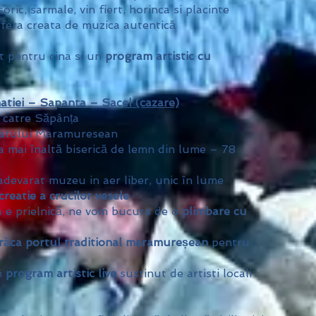
oric, sarmale, vin fiert, horinca si placinte
sfera creata de muzica autentică
t pentru cina si un
program artistic cu
atiei – Sapanta – Sacel (cazare)
 catre Săpânța
atului Maramuresean
 mai înaltă biserică de lemn din lume – 78
devarat muzeu in aer liber, unic în lume
 creatie a crucilor vesele
a e prielnică, ne vom bucura de o
plimbare cu
răca portul traditional maramureșean
pentru
n
program artistic live
sustinut de artisti locali