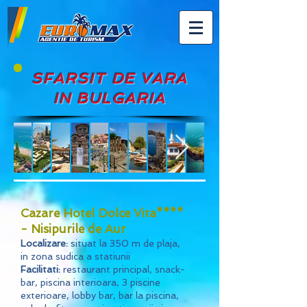
SFARSIT DE VARA
IN BULGARIA
Cazare Hotel Dolce Vita****
- Nisipurile de Aur
Localizare:
situat la 350 m de plaja,
in zona sudica a statiunii
Facilitati:
restaurant principal, snack-
bar, piscina interioara, 3 piscine
exterioare, lobby bar, bar la piscina,