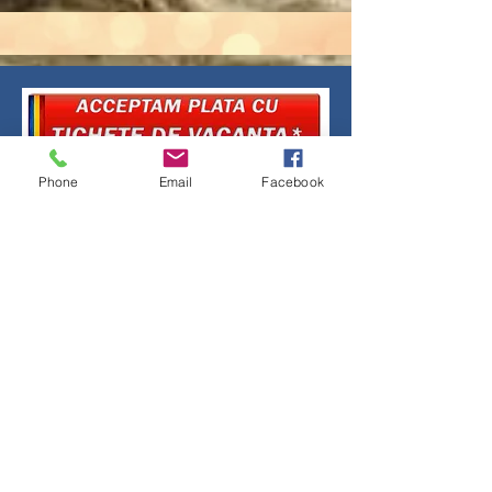
Phone
Email
Facebook
Agentia de turism
EUROMAX
Galati, Str.Brailei, Tiglina II - langa
Arcada -