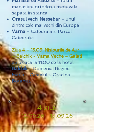
Manastirea Aladzha
– fosta
manastire ortodoxa medievala
sapata in stanca
Orasul vechi Nessebar
– unul
dintre cele mai vechi din Europa
Varna
– Catedrala si Parcul
Catedralei
Ziua 4 – 15.09: Nisipurile de Aur
– Balchik - Vama Veche – Galati
​Se pleaca la 11:00 de la hotel.
Balchik
– Domeniul Reginei
Maria – Castelul si Gradina
Botanica
4
ZILE
12.09.26 - 15.09.26