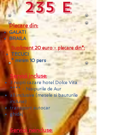
235 e
Plecare din:
GALATI
BRAILA
Supliment 20 euro - plecare din*:
TECUCI
* minim 10 pers
Servicii incluse:
3 nopti cazare hotel Dolce Vita
**** - Nisipurile de Aur
all inclusive (mesele si bauturile
incluse)
transport autocar
ghidaj
Servicii neincluse: