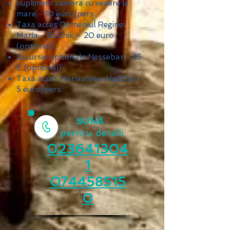
supliment camera cu vedere la
mare - 10
euro/pers.
Taxa acces Domeniul Reginei
Maria - Balchik – 20
euro
(optional)
Excursie optionala Nessebar - 35
E (optional)
Taxa acces Manastirea Aladzha -
5 euro/pers.
SUNĂ
pentru detalii
023641304
1
074458515
0