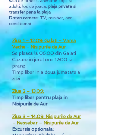
sala de fitness, animatie copii si
adulti, loc de joaca,
plaja privata si
transfer pana la plaja
Dotari camere:
TV, minibar, aer
conditionat
Ziua 1 – 12.09: Galati – Vama
Veche - Nisipurile de Aur
Se pleaca la 06:00 din Galati
Cazare in jurul orei 12:00 si
pranz
Timp liber in a doua jumatate a
zilei
Ziua 2 – 13.09:
Timp liber pentru plaja in
Nisipurile de Aur
Ziua 3 – 14.09: Nisipurile de Aur
– Nessebar – Nisipurile de Aur
Excursie optionala: