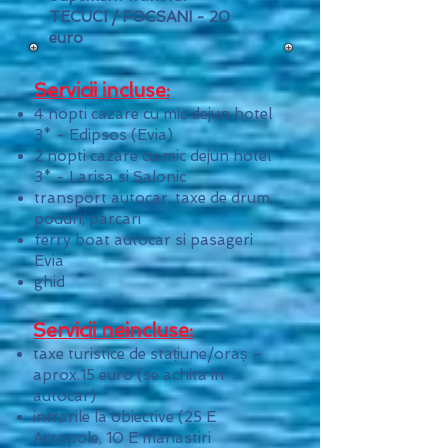
TECUCI / FOCSANI - 20
euro
Servicii incluse:
4
nopti cazare cu mic dejun hotel
3* - Edipsos (Evia)
2 nopti cazare cu mic dejun hotel
3* - Larisa si Salonic
transport autocar, taxe de drum,
poduri, parcari
ferry boat autocar si pasageri
Evia
ghid
Servicii neincluse:
taxe turistice de stațiune/oraș –
aprox.15 euro (se achita in
autocar)
intrarile la obiective (25 E
Acropole, 10 E manastiri