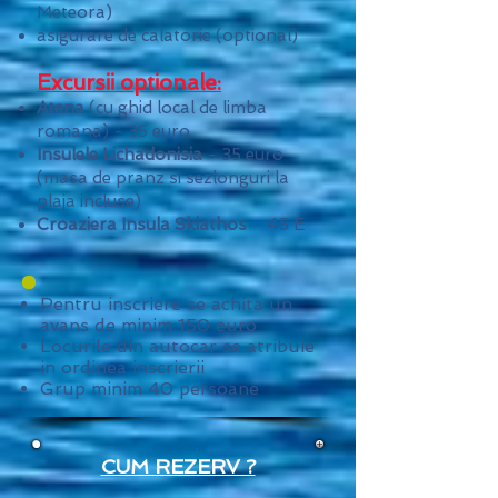
Meteora)
asigurare de calatorie (optional)
Excursii optionale:
Atena
(cu ghid local de limba
romana) -
35 euro
Insulele Lichadonisia
- 35 euro
(masa de pranz si sezlonguri la
plaja incluse)
Croaziera Insula Skiathos
– 45
E
Pentru inscriere se achita un
avans de minim 150 euro
Locurile din autocar se atribuie
in ordinea inscrierii
Grup minim 40 persoane
CUM REZERV ?