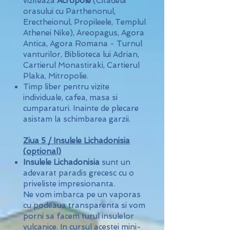
viziteaza
Acropole
(Citadela
orasului cu Parthenonul,
Erectheionul, Propileele, Templul
Athenei Nike), Areopagus, Agora
Antica, Agora Romana - Turnul
vanturilor, Biblioteca lui Adrian,
Cartierul Monastiraki, Cartierul
Plaka, Mitropolie.
Timp liber pentru vizite
individuale, cafea, masa si
cumparaturi. Inainte de plecare
asistam la schimbarea garzii.
Ziua 5 / Insulele Lichadonisia
(optional)
Insulele Lichadonisia
sunt un
adevarat paradis grecesc cu o
priveliste impresionanta.
Ne vom imbarca pe un vaporas
cu podeaua transparenta si vom
porni sa facem turul insulelor
vulcanice. In cursul acestei mini-