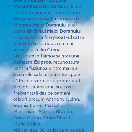
Ziua 2 / Larisa - Edipsos
Manastirea Kato Xenia
unde ne
vor intampina maicute romance.
Aici gasim
Icoana Facatoare de
Minuni a Maicii Domnului
si o
parte din
Braul Maicii Domnului
Traversam cu ferryboat-ul catre
Insula Evia
- a doua cea mai
mare insula din Grecia
Ne cazam in faimoasa statiune
balneara
Edipsos
, recunoscuta
pentru fuziunea dintre mare si
izvoarele sale termale. Se spune
că Edipsos era locul preferat al
filosofului Aristotel si a fost
frecventată des de oameni
celebri precum Anthony Quinn,
Sophia Loren, Marcello
Mastroiani, Marlon Brando,
Greta Garbo, Omar Sharif,
Maria Callas
Aici veti gasi 80 de izvoare de apă