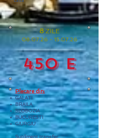
casa
8
ZILE
08
.07.26 - 15.07.26
450 e
Plecare din:
GALATI
BRAILA
SLOBOZIA
BUCURESTI
GIURGIU
Supliment transfer