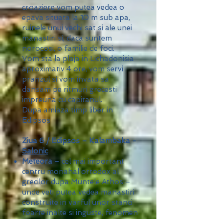
croaziere vom putea vedea o
epava situata la 10 m sub apa,
ruinele unui vechi sat si ale unei
manastiri si, daca suntem
norocosi, o familie de foci.
Vom sta la plaja in Lichadonisia
aproximativ 4 ore, vom servi
pranzul si vom invata sa
dansam pe ritmuri grecesti
impreuna cu capitanul.
Dupa amiaza timp liber in
Edipsos
Ziua 6 / Edipsos – Kalambaka -
Salonic
Meteora
– cel mai important
centru monahal ortodox al
grecilor dupa Muntele Athos –
unde veti putea vedea manastiri
construite in varful unor stanci
foarte inalte si inguste, fenomen