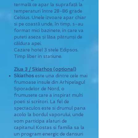
termală ce apar la suprafață la
temperaturi între 28-86 grade
Celsius. Unele izvoare apar chiar
si pe coastă unde, în timp, s-au
format mici bazinete, in care va
puteti aseza și lăsa pătrunși de
căldura apei.
Cazare hotel 3 stele Edipsos.
Timp liber in statiune.
Ziua 3 / Skiathos (optional)
Skiathos
este una dintre cele mai
frumoase insule din Arhipelagul
Sporadelor de Nord, o
frumusete care a inspirat multi
poeti si scriitori. La fel de
spectaculos este si drumul pana
acolo la bordul vaporului, unde
vom participa alaturi de
capitanul Kostas si familia sa la
un program energic de dansuri