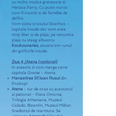
cu multa muzica greceasca si
Metaxa Party. Cu putin noroc
vom fi insotiti si de familiile de
delfini.
Vom vizita orasului Skiathos –
capitala insulei dar vom avea
timp liber si de plaja, pe renumita
plaja cu steag albastru
Koukounaries
, situata intr-unul
din golfurile insulei.
Ziua 4 /Atena (optional)
In aceasta zi vom merge catre
capitala Greciei - Atena.
Manastirea Sf.Ioan Rusul
din
Prokopi
Atena
- tur de oras cu autocarul
si pietonal - Piata Omonia,
Trilogia Atheniana, Muzeul
Cicladic, Bizantin, Muzeul Militar,
Stadionul de marmura. Se