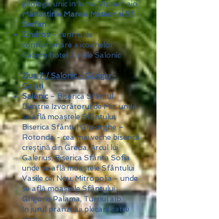
geologic unic in lume. Vizitam aici
Manastirile Marele Meteor si Sf.
Stefan
Zindros
– centru de
confectionare a icoanelor
Cazare hotel 3 stele Salonic
Ziua 7 / Salonic - Giurgiu -
Galati
Salonic
– Biserica Sfântul
Dimitrie Izvorâtorul de Mir, unde
se află moaştele Sfântului,
Biserica Sfântul Gheorghe –
Rotonda - cea mai veche biserică
creştină din Grecia, Arcul lui
Galerius, Biserica Sfânta Sofia
unde se află moaştele Sfântului
Vasile cel Nou, Mitropolia - unde
se află moaştele Sfântului
Grigorie Palama, Turnul alb
In jurul pranzului plecam catre