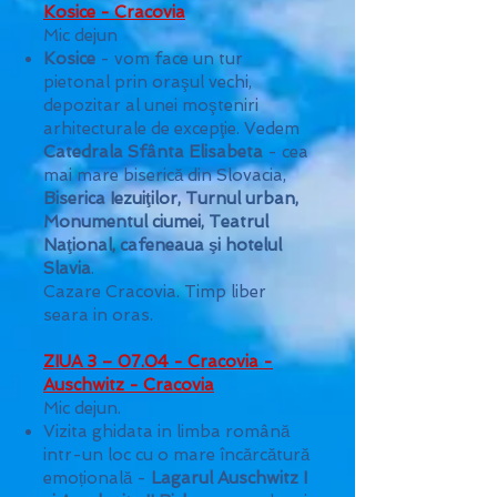
Kosice - Cracovia
Mic dejun
Kosice
- vom face un tur
pietonal prin oraşul vechi,
depozitar al unei moşteniri
arhitecturale de excepţie. Vedem
Catedrala Sfânta Elisabeta
- cea
mai mare biserică din Slovacia,
Biserica Iezuiţilor, Turnul urban,
Monumentul ciumei, Teatrul
Naţional, cafeneaua şi hotelul
Slavia
.
Cazare Cracovia. Timp liber
seara in oras.
ZIUA 3 – 07.04 - Cracovia -
Auschwitz - Cracovia
Mic dejun.
Vizita ghidata in limba română
intr-un loc cu o mare încărcătură
emoțională -
Lagarul Auschwitz I