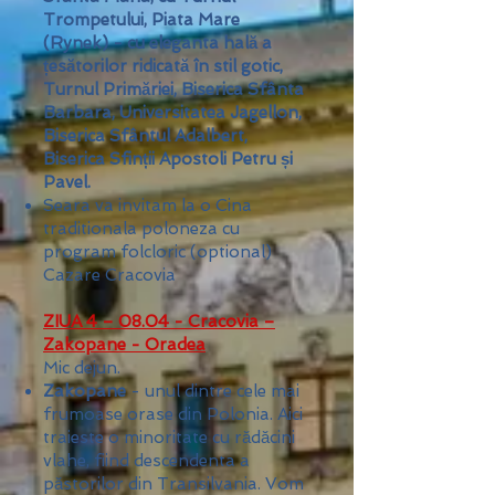
Trompetului, Piata Mare
(Rynek) - cu eleganta hală a
țesătorilor ridicată în stil gotic,
Turnul Primăriei, Biserica Sfânta
Barbara, Universitatea Jagellon,
Biserica Sfântul Adalbert,
Biserica Sfinții Apostoli Petru și
Pavel.
Seara va invitam la o Cina
traditionala poloneza cu
program folcloric (optional)
Cazare Cracovia
ZIUA 4 – 08.04 - Cracovia –
Zakopane - Oradea
Mic dejun.
Zakopane
- unul dintre cele mai
frumoase orase din Polonia. Aici
traieste o minoritate cu rădăcini
vlahe, fiind descendenta a
păstorilor din Transilvania. Vom