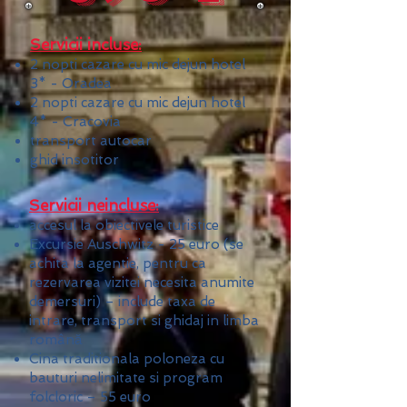
Servicii incluse:
2 nopti cazare cu mic dejun hotel
3* - Oradea
​2
nopti cazare cu mic dejun hotel
4* - Cracovia
transport autocar
ghid insotitor
Servicii neincluse:
accesul la obiectivele turistice
Excursie Auschwitz - 25 euro (se
achita la agentie, pentru ca
rezervarea vizitei necesita anumite
demersuri) – include taxa de
intrare, transport si ghidaj in limba
română
Cina traditionala poloneza cu
bauturi nelimitate si program
folcloric – 55 euro