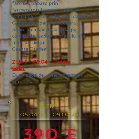
face o plimbare prin
fermecatorul centru turistic si
vom urca cu funicularul pe dealul
Gubalowka pentru a admira
panorama spectaculoasă pe
care o oferă asupra orașului și a
munților din jur
Cazare Oradea
ZIUA 5 – 09.04 – Oradea -
Galati
Dupa micul dejun ne indreptam
spre casa
5
ZILE
05.04.26 - 09
.04.26
390 e