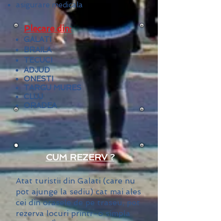
asigurare medicala
Plecare din:
GALATI
BRAILA
TECUCI
ADJUD
ONESTI
TARGU MURES
CLUJ
ORADEA
CUM REZERV ?
​Atat turistii din Galati (care nu
pot ajunge la sediu) cat mai ales
cei din orasele de pe traseu, pot
rezerva locuri printr-o simpla