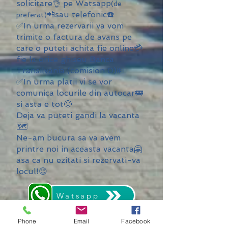
solicitare👌 pe Watsapp
(de
📲sau telefonic☎️
preferat)
✅In urma rezervarii va vom
trimite o factura de avans pe
care o puteti achita fie online💳
fie la orice ghiseu Banca
Transilvania (comision 0)💵
✅In urma platii vi se vor
comunica locurile din autocar🚌
si asta e tot🙂
Deja va puteti gandi la vacanta
🗺️
Ne-am bucura sa va avem
printre noi in aceasta vacanta🤗
asa ca nu ezitati si rezervati-va
locul!😉
Watsapp
Phone
Email
Facebook