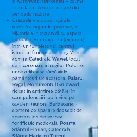
si Auschwitz II Birkenau
– cel mai
mare lagar de exterminare din
perioada nazista.
Cracovia
- a doua capitală
istorică a regatului polonez, o
bijuterie arhitectonică cu aspect
medieval. Vom explora (exterior)
într-un tur pietonal, centrul
istoric al frumosului oraş. Vom
admira
Catedrala Wawel
, locul
de încoronare al regilor Poloniei,
unde odihnesc rămășițele
pământești ale acestora,
Palatul
Regal, Monumentul Grunwald
-
ridicat în amintirea bătăliei în
care polonezii i-au învins pe
cavalerii teutoni,
Barbacana
-
element de apărare deosebit de
spectaculos din vechea
fortificație medievală,
Poarta
Sfântul Florian, Catedrala
Sfânta Maria, cu Turnul