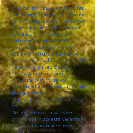
​Atat turistii din Galati (care nu
pot ajunge la sediu) cat mai ales
cei din orasele de pe traseu, pot
rezerva locuri printr-o simpla
solicitare👌 pe Watsapp
(de
📲sau telefonic☎️
preferat)
✅In urma rezervarii va vom
trimite o factura de avans pe
care o puteti achita fie online💳
fie la orice ghiseu Banca
Transilvania (comision 0)💵
✅In urma platii vi se vor
comunica locurile din autocar🚌
si asta e tot🙂
Deja va puteti gandi la vacanta
🗺️
Ne-am bucura sa va avem
printre noi in aceasta vacanta🤗
asa ca nu ezitati si rezervati-va
locul!😉