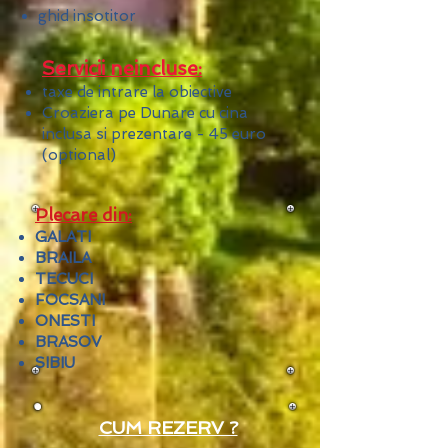
ghid
insotitor
Servicii neincluse:
taxe de intrare la obiective
Croaziera pe Dunare cu cina
inclusa si prezentare - 45 euro
(optional)
Plecare din:
GALATI
BRAILA
TECUCI
FOCSANI
ONESTI
BRASOV
SIBIU
CUM REZERV ?