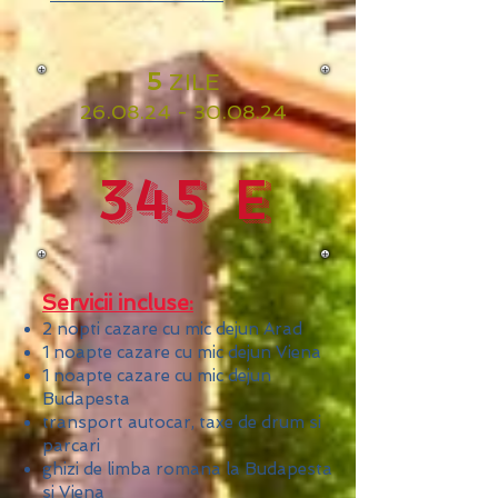
5
ZILE
26
.08.24 - 30.08.24
345 e
Servicii incluse:
2 nopti cazare cu mic dejun Arad
1 noapte cazare cu mic dejun Viena
1
noapte cazare cu mic dejun
Budapesta
transport autocar, taxe de drum si
parcari
ghizi de limba romana la Budapesta
si Viena