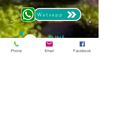
Watsapp
SUNĂ
pentru detalii
Phone
Email
Facebook
023641304
1
074458515
0