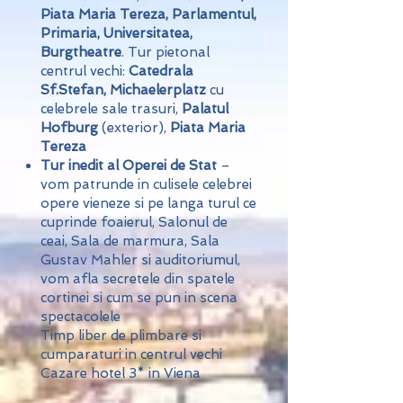
Piata Maria Tereza, Parlamentul,
Primaria, Universitatea,
Burgtheatre
. Tur pietonal
centrul vechi:
Catedrala
Sf.Stefan, Michaelerplatz
cu
celebrele sale trasuri,
Palatul
Hofburg
(exterior),
Piata Maria
Tereza
Tur inedit al Operei de Stat
–
vom patrunde in culisele celebrei
opere vieneze si pe langa turul ce
cuprinde foaierul, Salonul de
ceai, Sala de marmura, Sala
Gustav Mahler si auditoriumul,
vom afla secretele din spatele
cortinei si cum se pun in scena
spectacolele
Timp liber de plimbare si
cumparaturi in centrul vechi
Cazare hotel 3* in Viena