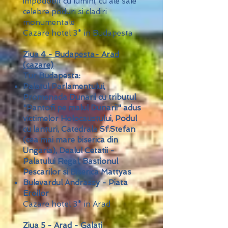
impodobit cu lumini, cu ale sale
celebre poduri si cladiri
monumentale
Cazare hotel 3* in Budapesta
Ziua 4 - Budapesta- Arad
(cazare)
Tur Budapesta:
Palatul Parlamentului,
Promenada Dunarii cu tributul
"Pantofi pe malul Dunarii" adus
victimelor Holocaustului, Podul
cu lanturi, Catedrala Sf.Stefan
(cea mai mare biserica din
Ungaria), Dealul Cetatii -
Palatului Regal, Bastionul
Pescarilor si Biserica Mattyas
Bulevardul Andrassy - Piata
Eroilor
Cazare hotel 3* in Arad
Ziua 5 - Arad - Galati