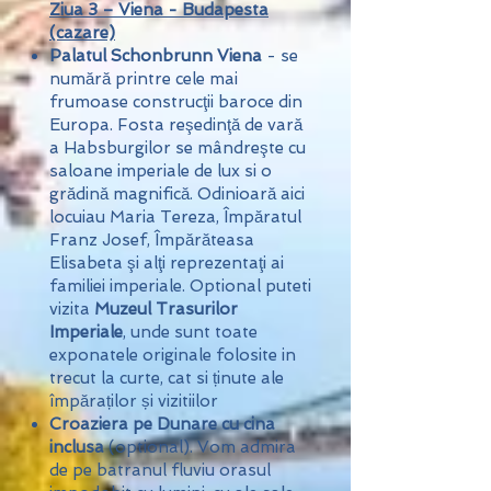
Ziua 3 – Viena - Budapesta
(cazare)
Palatul Schonbrunn Viena
- se
numără printre cele mai
frumoase construcţii baroce din
Europa. Fosta reşedinţă de vară
a Habsburgilor se mândreşte cu
saloane imperiale de lux si o
grădină magnifică. Odinioară aici
locuiau Maria Tereza, Împăratul
Franz Josef, Împărăteasa
Elisabeta şi alţi reprezentaţi ai
familiei imperiale. Optional puteti
vizita
Muzeul Trasurilor
Imperiale
, unde sunt toate
exponatele originale folosite in
trecut la curte, cat si ținute ale
împăraților și vizitiilor
Croaziera pe Dunare cu cina
inclusa
(optional). Vom admira
de pe batranul fluviu orasul