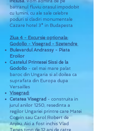
inclusa
. Vom admira de pe
batranul fluviu orasul impodobit
cu lumini, cu ale sale celebre
poduri si cladiri monumentale
Cazare hotel 3* in Budapesta
Ziua 4 - Excursie optionala:
Godollo - Visegrad - Szetendre
Bulevardul Andrassy - Piata
Eroilor
Castelul Printesei Sissi de la
Godollo
- cel mai mare palat
baroc din Ungaria si al doilea ca
suprafata din Europa dupa
Versailles
Visegrad:
Cetatea Visegrad
- construita in
jurul anilor 1250, resedinta a
regilor Ungariei printre care Matei
Corvin sau Carol Robert de
Anjou. Aici a fost inchis Vlad
Tepes timp de 12 ani de catre