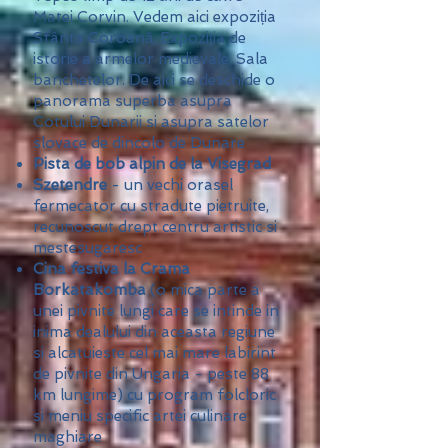
Matei Corvin. Vedem aici expoziția
Sfânta Coroană, Expoziția de
istorie a armelor medievale, Sala
banchetelor. De aici se deschide o
panorama superba asupra
Cotului Dunarii si asupra satelor
slovace de dincolo de Dunare
Pista de bob alpin de la Visegrad
Szetendre
- un vechi orasel
fermecator cu stradute pietruite,
recunoscut drept centru artistic si
mestesugaresc
Cina festiva la Crama
Borkatakomba
(o mica parte a
unei pivnite lungi care se intinde in
inima dealului din aceasta regiune
si alcatuieste cel mai mare labirint
de pivnite din Ungaria - peste 88
km lungime) cu program folcloric
si meniu specific artei culinare
maghiare