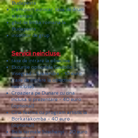
Budapesta
transport autocar, taxe de drum
si parcari
ghid de limba romana la
Budapesta
insotitor de grup
Servicii neincluse:
taxe de intrare la obiective
Excursie optionala Godollo -
Visegrad - Szetendre - 10 euro
(taxe de intrare la obiective
neincluse)
Croaziera pe Dunare cu cina
inclusa si prezentare - 40 euro
(optional)
Cina festiva cu program artistic la
Borkatakomba - 40 euro
(optional)
Baile termale Szechenyi - 20 euro