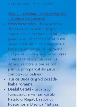
Cazare hotel 3* in Oradea
Ziua 2 – Oradea - Miskolctapolca
- Budapesta (cazare)
Misckolctapolca
- baile termale
din pestera unice in Europa,
create intr-o pestera a carei
galerii s-au format natural in mii
de ani. Galeriile sunt amenajate si
luminate ambiental si impreuna
cu apa de 30 de grade va vor crea
o senzatie de vis. Cei care nu
doresc sa intre la bai, se pot
plimba prin parcul din jurul
complexului balnear
Tur de Buda cu ghid local de
limba romana:
Dealul Cetatii
- urcam cu
funicularul si vizitam curtile
Palatului Regal, Bastionul
Pescarilor si Biserica Mattyas