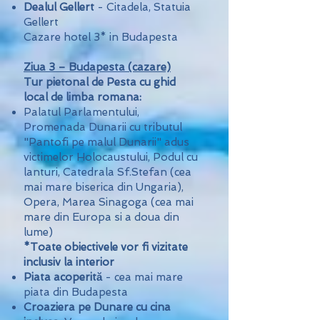
Dealul Gellert
- Citadela, Statuia
Gellert
Cazare hotel 3* in Budapesta
Ziua 3 – Budapesta (cazare)
Tur pietonal de Pesta cu ghid
local de limba romana:
Palatul Parlamentului,
Promenada Dunarii cu tributul
"Pantofi pe malul Dunarii" adus
victimelor Holocaustului, Podul cu
lanturi, Catedrala Sf.Stefan (cea
mai mare biserica din Ungaria),
Opera, Marea Sinagoga (cea mai
mare din Europa si a doua din
lume)
*Toate obiectivele vor fi vizitate
inclusiv la interior
Piata acoperită
- cea mai mare
piata din Budapesta
Croaziera pe Dunare cu cina