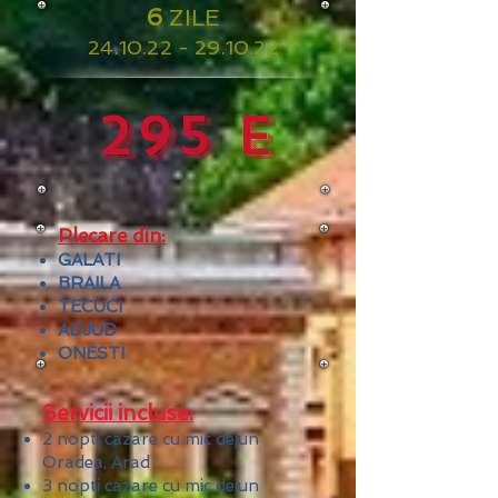
6
ZILE
24.10.22 - 29.10.22
295 e
Plecare din:
GALATI
BRAILA
TECUCI
ADJUD
ONESTI
Servicii incluse:
2 nopti cazare cu mic dejun
Oradea, Arad
3 nopti cazare cu mic dejun