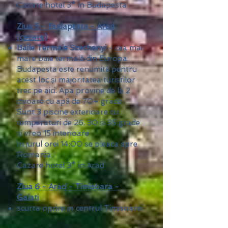
Cazare hotel 3* in Budapesta
Ziua 5 - Budapesta - Arad
(cazare)
Baile Termale Szechenyi
- cea mai
mare baie termală din Europa.
Budapesta este renumită pentru
acest loc și majoritatea turiștilor
trec pe aici. Apa provine de la 2
izvoare cu apă de 70+ grade.
Sunt 3 piscine exterioare cu
temperaturi de 26, 30 și 35 grade
și vreo 15 interioare
In jurul orei 14:00 se pleaca spre
Romania
Cazare hotel 3* in Arad
Ziua 6 - Arad - Timisoara -
Galati
scurta oprire in centrul Timisoarei