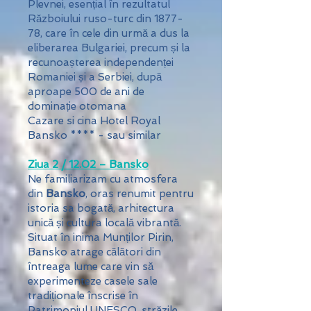
Plevnei, esențial în rezultatul
Războiului ruso-turc din 1877-
78, care în cele din urmă a dus la
eliberarea Bulgariei, precum și la
recunoașterea independenței
Romaniei și a Serbiei, după
aproape 500 de ani de
dominație otomana
Cazare si cina Hotel Royal
Bansko **** - sau similar
Ziua 2 / 12.02 – Bansko
Ne familiarizam cu atmosfera
din
Bansko
, oras renumit pentru
istoria sa bogată, arhitectura
unică și cultura locală vibrantă.
Situat în inima Munților Pirin,
Bansko atrage călători din
întreaga lume care vin să
experimenteze casele sale
tradiționale înscrise în
Patrimoniul UNESCO, străzile