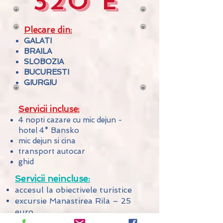
320 E
Plecare din:
GALATI
BRAILA
SLOBOZIA
BUCURESTI
GIURGIU
Servicii incluse:
4 nopti cazare cu mic dejun -
hotel 4* Bansko
mic dejun si cina
transport autocar
ghid
Servicii neincluse:
accesul la obiectivele turistice
excursie Manastirea Rila – 25
euro
Acces Baile Termale Izgreva –