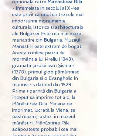
optionala catre
Manastirea Rila
- intemeiata in secolul al X-lea,
este privit ca unul dintre cele mai
importante monumente
culturale, istorice si arhitecturale
ale Bulgariei. Este cea mai mare
manastire din Bulgaria. Muzeul
Mănăstirii este extrem de bogat.
Acesta conține piatra de
mormânt a lui Hreliu (1343),
gramata țarului Ivan Șișman
(1378), primul glob pământesc
din Bulgaria și o Evanghelie în
manuscris datând din 1529.
Prima tiparniță din Bulgaria a
început să imprime tot aici, la
Mănăstiriea Rila. Mașina de
imprimat, lucrată la Viena, se
păstrează și astăzi în muzeul
mănăstirii. Mănăstirea Rila
adăpostește probabil cea mai
frumoasă cruce sculptată din