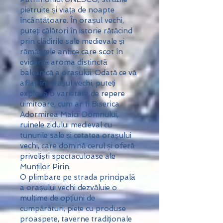
pietruite și viața de noapte
încântătoare. În orașul vechi,
puteți călători în istorie rătăcind
prin clădirile sale medievale și
rămășițele antice care scot în
evidență aroma distinctă
balcanică a orașului. Odată ce vă
aflați în orașul vechi, puteți
explora o varietate de repere
uimitoare, cum ar fi Biserica
Adormirea Maicii Domnului,
ruinele zidului medieval cu
tunurile sale și cetatea orașului
vechi, care domină cerul și oferă
priveliști spectaculoase ale
Munților Pirin.
O plimbare pe strada principală
a orașului vechi dezvăluie o
mulțime de opțiuni de
cumpărături, piețe cu produse
proaspete, taverne tradiționale