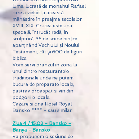
lume, lucrată de monahul Rafael,
care a vieţuit la această
mănăstire în preajma secolelor
XVIII-XIX. Crucea este una
specială, întrucât redă, în
sculptură, 36 de scene biblice
aparţinând Vechiului şi Noului
Testament, cât şi 600 de figuri
biblice.
Vom servi pranzul in zona la
unul dintre restaurantele
traditionale unde ne putem
bucura de preparate locale,
pastrav proaspat si vin din
podgoriile locale.
Cazare si cina Hotel Royal
Bansko **** - sau similar
Ziua 4 / 15.02 – Bansko –
Banya - Bansko
Va propunem o sesiune de