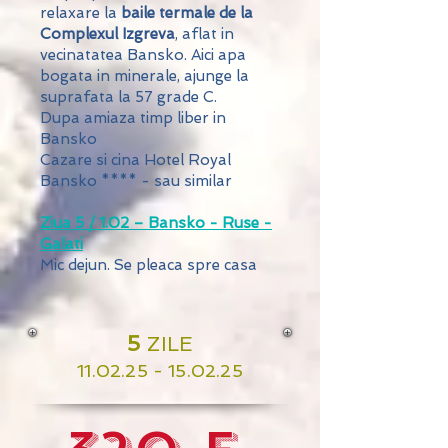
relaxare la
baile termale de la
Complexul Izgreva
, aflat in
vecinatatea Bansko. Aici apa
bogata in minerale, ajunge la
suprafata la 57 grade C.
Dupa amiaza timp liber in
Bansko
Cazare si cina Hotel Royal
Bansko **** - sau similar
Ziua 5 / 1.02 – Bansko - Ruse -
Galati
Mic dejun. Se pleaca spre casa
5
ZILE
11
.02.25
- 15.02.25