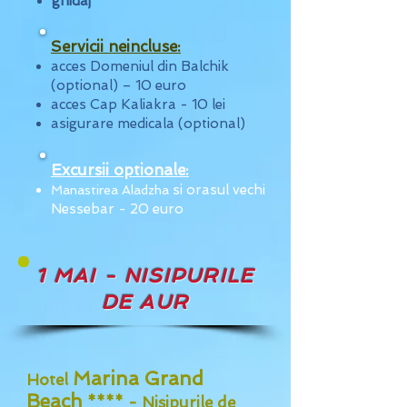
ghidaj
Servicii neincluse:
acces Domeniul din Balchik
(optional) – 10 euro
acces Cap Kaliakra - 10 lei
asigurare medicala (optional)
Excursii optionale:
si o
rasul vechi
Manastirea Aladzha
Nessebar - 20 euro
1 MAI - NISIPURILE
DE AUR
M
arina Grand
Hotel
Beach
**** - Nisipurile de