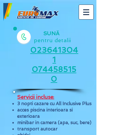
SUNĂ
pentru detalii
023641304
1
074458515
0
Servicii incluse:
3 nopti cazare cu All Inclusive Plus
acces piscina interioara si
exterioara
minibar in camera (apa, suc, bere)
transport autocar