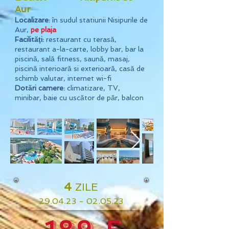
Aur
Localizare:
în sudul statiunii Nisipurile de
Aur,
pe plaja
Facilităţi:
restaurant cu terasă,
restaurant a-la-carte, lobby bar, bar la
piscină, sală fitness, saună, masaj,
piscină interioară si exterioară, casă de
schimb valutar, internet wi-fi
Dotări camere:
climatizare, TV,
minibar, baie cu uscător de păr, balcon
4
ZILE
29
.04.23 - 02.05.23