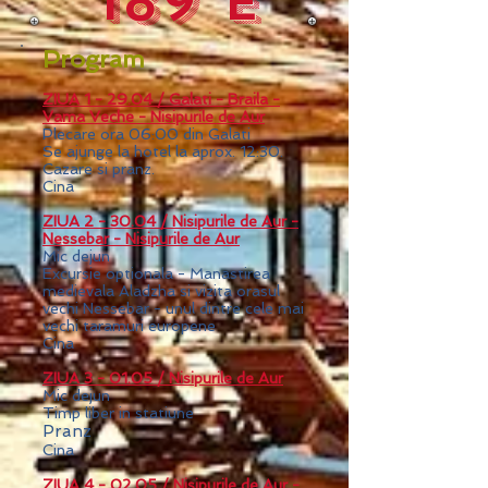
189 e
Program
ZIUA 1 -
29.04 / Galati - Braila -
Vama Veche - Nisipurile de Aur
Plecare ora 06:00 din Galati
Se ajunge la hotel la aprox. 12:30.
Cazare si pranz.
Cina
ZIUA 2 - 30.04 / Nisipurile de Aur -
Nessebar - Nisipurile de Aur
​Mic dejun
Excursie optionala - Manastirea
medievala Aladzha
si vizita orasul
vechi Nessebar - unul dintre cele mai
vechi taramuri europene
Cina
ZIUA 3 - 01.05 / Nisipurile de Aur
​Mic dejun
Timp liber in statiune
Pranz
Cina
ZIUA 4 - 02.05 / Nisipurile de Aur -